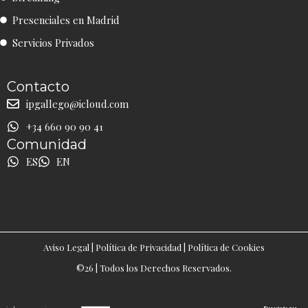
r
o
e
a
k
Presenciales en Madrid
m
Servicios Privados
Contacto
ipgallego@icloud.com
+34 660 90 90 41
Comunidad
ES
EN
Aviso Legal
|
Política de Privacidad
|
Política de Cookies
©26 | Todos los Derechos Reservados.