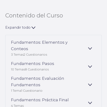
Contenido del Curso
Expandir todo
Fundamentos: Elementos y
Conteos
E
X
3 Temas
2 Cuestionarios
P
Fundamentos: Pasos
A
N
E
10 Temas
8 Cuestionarios
D
X
I
P
Fundamentos: Evaluación
R
A
Fundamentos
N
E
D
X
1 Tema
1 Cuestionario
I
P
R
Fundamentos: Práctica Final
A
N
E
4 Temas