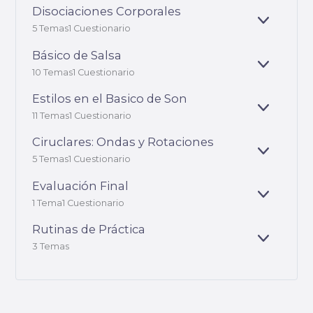
Disociaciones Corporales
E
5 Temas
1 Cuestionario
X
P
Básico de Salsa
A
E
10 Temas
1 Cuestionario
N
X
D
P
Estilos en el Basico de Son
I
A
E
R
11 Temas
1 Cuestionario
N
X
D
P
Ciruclares: Ondas y Rotaciones
I
A
E
R
5 Temas
1 Cuestionario
N
X
D
P
Evaluación Final
I
A
E
R
1 Tema
1 Cuestionario
N
X
D
P
Rutinas de Práctica
I
A
E
R
3 Temas
N
X
D
P
I
A
R
N
D