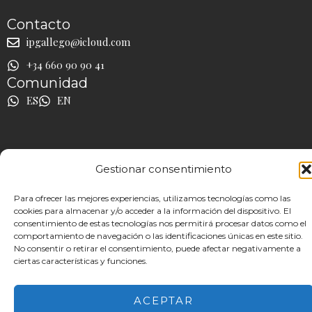
Contacto
ipgallego@icloud.com
+34 660 90 90 41
Comunidad
ES
EN
Gestionar consentimiento
Aviso Legal
|
Política de Privacidad
|
Política de Cookies
Para ofrecer las mejores experiencias, utilizamos tecnologías como las
©26 | Todos los Derechos Reservados.
cookies para almacenar y/o acceder a la información del dispositivo. El
consentimiento de estas tecnologías nos permitirá procesar datos como el
comportamiento de navegación o las identificaciones únicas en este sitio.
No consentir o retirar el consentimiento, puede afectar negativamente a
ciertas características y funciones.
ACEPTAR