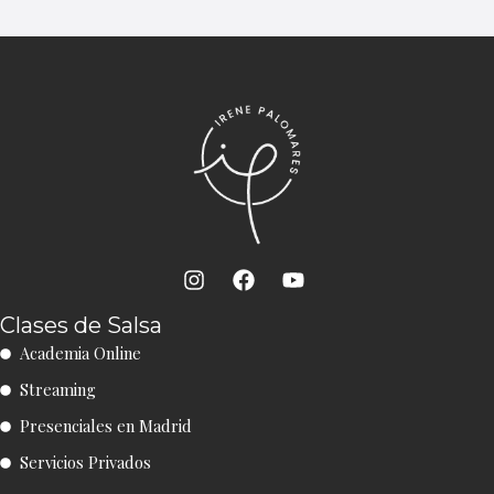
I
R
I
F
Y
n
a
o
s
c
u
Clases de Salsa
t
e
t
Academia Online
a
b
u
g
o
b
Streaming
r
o
e
a
k
Presenciales en Madrid
m
Servicios Privados