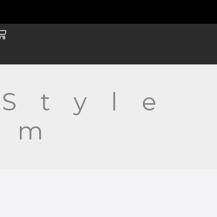
arrito
Style
um