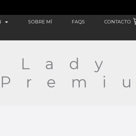
C
N
SOBRE MÍ
FAQS
CONTACTO
a Lady 
 Premi