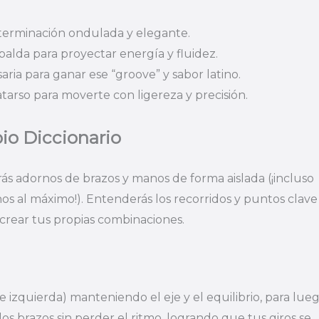
 terminación ondulada y elegante.
lda para proyectar energía y fluidez.
aria para ganar ese “groove” y sabor latino.
arso para moverte con ligereza y precisión.
io Diccionario
s adornos de brazos y manos de forma aislada (¡incluso
s al máximo!). Entenderás los recorridos y puntos clave
crear tus propias combinaciones.
 izquierda) manteniendo el eje y el equilibrio, para lue
los brazos sin perder el ritmo, logrando que tus giros se