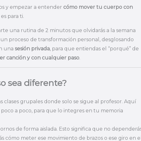
asos y empezar a entender
cómo mover tu cuerpo con
es para ti.
rte una rutina de 2 minutos que olvidarás a la semana
n un proceso de transformación personal, desglosando
en una
sesión privada
, para que entiendas el “porqué” de
er canción y con cualquier paso
.
o sea diferente?
s clases grupales donde solo se sigue al profesor. Aquí
 poco a poco, para que lo integres en tu memoria
rnos de forma aislada. Esto significa que no dependerá
rás cómo meter ese movimiento de brazos o ese giro en e