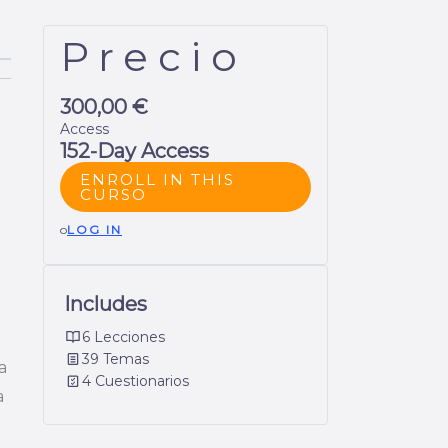
Precio
300,00 €
Access
152-Day Access
ENROLL IN THIS
CURSO
o
LOG IN
Includes
6 Lecciones
39 Temas
a
4 Cuestionarios
a