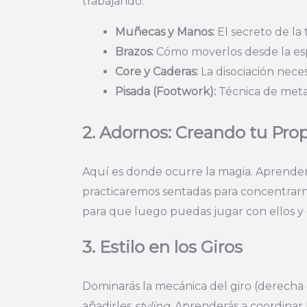
trabajando:
Muñecas y Manos:
El secreto de la
Brazos:
Cómo moverlos desde la espa
Core y Caderas:
La disociación neces
Pisada (Footwork):
Técnica de metat
2. Adornos: Creando tu Prop
Aquí es donde ocurre la magia. Aprenderá
practicaremos sentadas para concentrarno
para que luego puedas jugar con ellos y 
3. Estilo en los Giros
Dominarás la mecánica del giro (derecha e
añadirles
styling
. Aprenderás a coordinar 