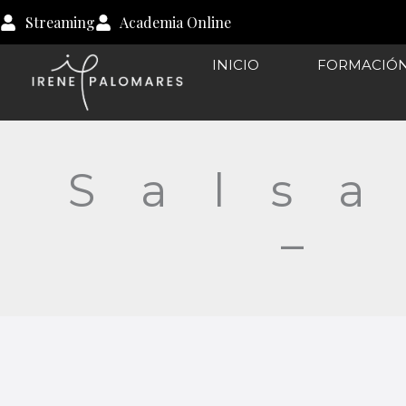
Ir
Streaming
Academia Online
al
contenido
INICIO
FORMACIÓ
Sals
–