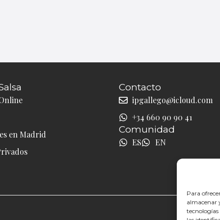
Salsa
Contacto
Online
ipgallego@icloud.com
+34 660 90 90 41
Comunidad
les en Madrid
ES
EN
Privados
Para ofrece
almacenar y/
tecnologías
las identifi