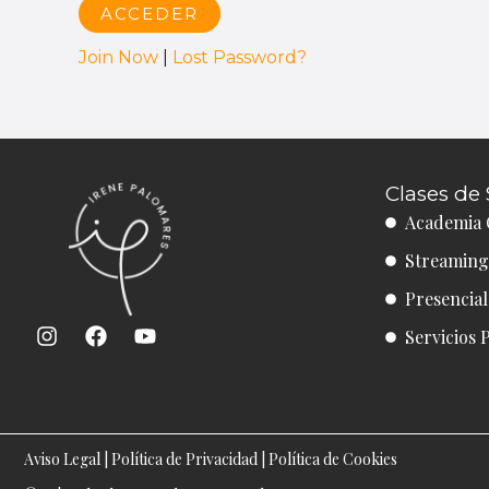
Join Now
|
Lost Password?
Clases de 
Academia 
Streaming
Presencia
I
F
Y
Servicios 
n
a
o
s
c
u
t
e
t
a
b
u
g
o
b
r
o
e
Aviso Legal
|
Política de Privacidad
|
Política de Cookies
a
k