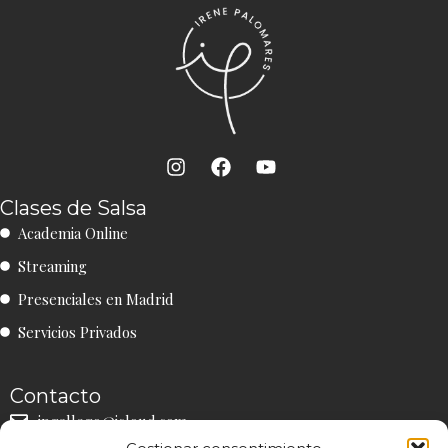
I
F
Y
n
a
o
s
c
u
Clases de Salsa
t
e
t
Academia Online
a
b
u
g
o
b
Streaming
r
o
e
a
k
Presenciales en Madrid
m
Servicios Privados
Contacto
ipgallego@icloud.com