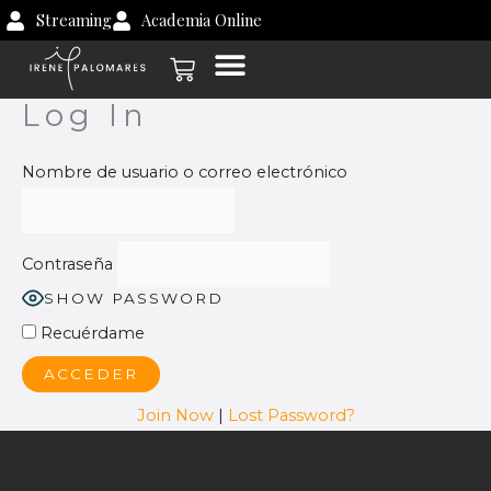
Ir
Streaming
Academia Online
al
Carrito
contenido
Log In
Nombre de usuario o correo electrónico
Contraseña
SHOW PASSWORD
Recuérdame
Join Now
|
Lost Password?