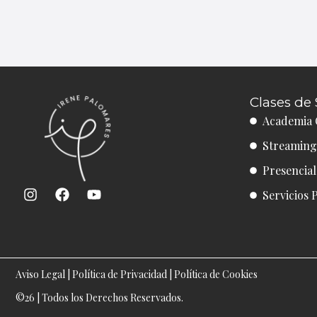
Clases de 
Academia 
Streaming
Presencia
I
F
Y
Servicios 
n
a
o
s
c
u
t
e
t
a
b
u
g
o
b
r
o
e
Aviso Legal
|
Política de Privacidad
|
Política de Cookies
a
k
©26 | Todos los Derechos Reservados.
m