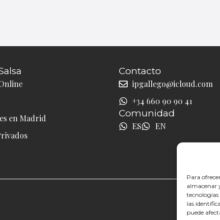
Salsa
Contacto
Online
ipgallego@icloud.com
+34 660 90 90 41
Comunidad
les en Madrid
ES
EN
Privados
Para ofrece
almacenar y/
tecnologías
las identifi
puede afect