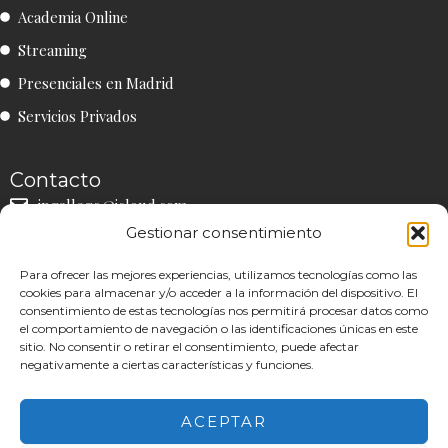
t
e
t
Academia Online
a
b
u
g
o
b
Streaming
r
o
e
a
k
Presenciales en Madrid
m
Servicios Privados
Contacto
ipgallego@icloud.com
Gestionar consentimiento
+34 660 90 90 41
Comunidad
Para ofrecer las mejores experiencias, utilizamos tecnologías como las
ES
EN
cookies para almacenar y/o acceder a la información del dispositivo. El
consentimiento de estas tecnologías nos permitirá procesar datos como
el comportamiento de navegación o las identificaciones únicas en este
sitio. No consentir o retirar el consentimiento, puede afectar
negativamente a ciertas características y funciones.
Aviso Legal
|
Política de Privacidad
|
Política de Cookies
ACEPTAR
©26 | Todos los Derechos Reservados.