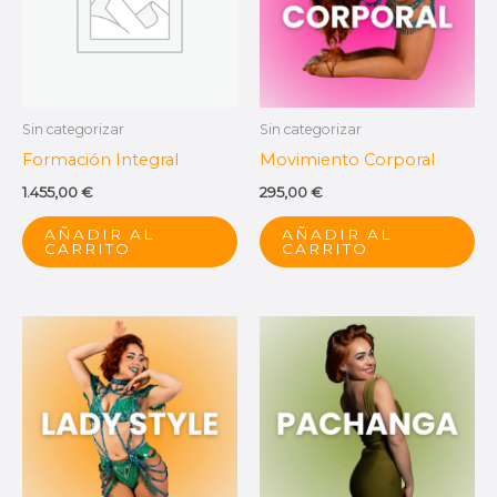
Sin categorizar
Sin categorizar
Formación Integral
Movimiento Corporal
1.455,00
€
295,00
€
AÑADIR AL
AÑADIR AL
CARRITO
CARRITO