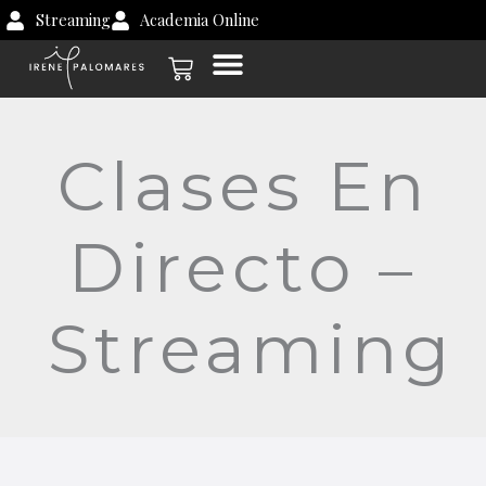
Ir
Streaming
Academia Online
al
Carrito
contenido
Clases En
Directo –
Streaming