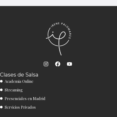
I
F
Y
n
a
o
s
c
u
Clases de Salsa
t
e
t
Academia Online
a
b
u
g
o
b
Streaming
r
o
e
a
k
Presenciales en Madrid
m
Servicios Privados