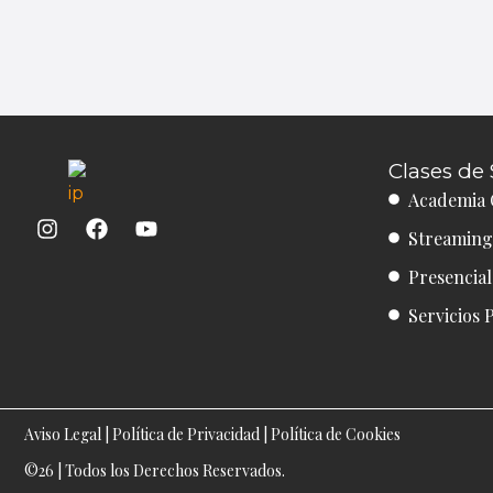
Clases de 
Academia 
I
F
Y
Streaming
n
a
o
s
c
u
Presencia
t
e
t
a
b
u
Servicios 
g
o
b
r
o
e
a
k
m
Aviso Legal
|
Política de Privacidad
|
Política de Cookies
©26 | Todos los Derechos Reservados.