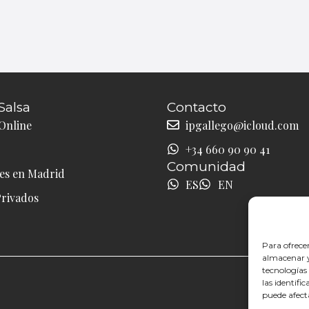
R
N
D
I
R
Salsa
Contacto
Online
ipgallego@icloud.com
+34 660 90 90 41
Comunidad
les en Madrid
ES
EN
Privados
Para ofrece
almacenar y/
tecnologías
las identifi
puede afect