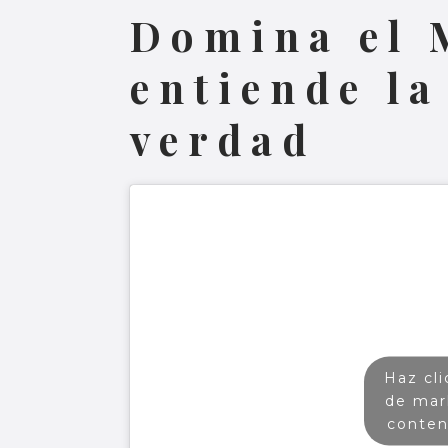
Domina el 
entiende la
verdad
Haz cli
de mar
conten