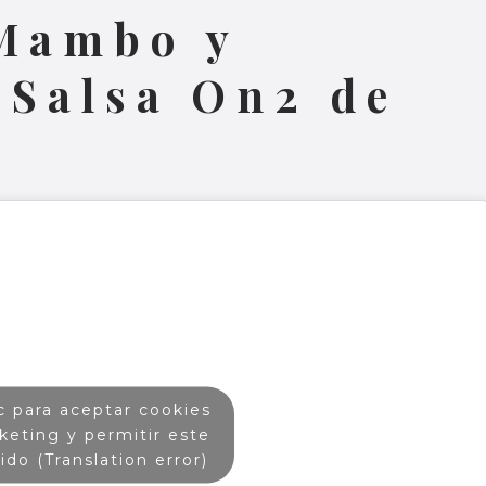
Mambo y
 Salsa On2 de
c para aceptar cookies
keting y permitir este
ido (Translation error)