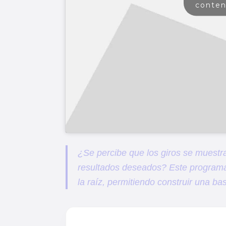
conten
¿Se percibe que los giros se muestra
resultados deseados? Este programa
la raíz, permitiendo construir una b