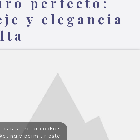
iro perfecto:
eje y elegancia
lta
c para aceptar cookies
keting y permitir este