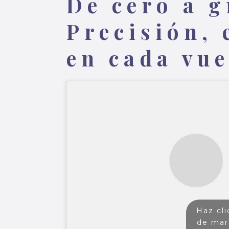
De cero a g
Precisión, 
en cada vue
Haz cli
de mar