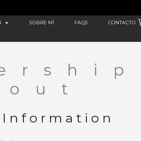
C
N
SOBRE MÍ
FAQS
CONTACTO
ership
kout
Information