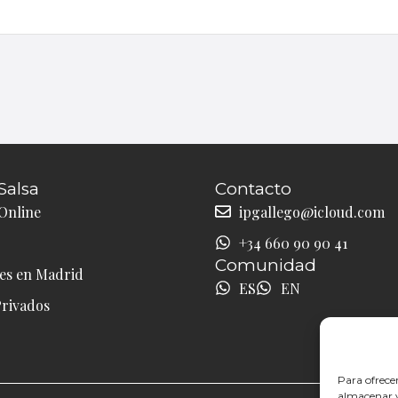
Salsa
Contacto
Online
ipgallego@icloud.com
+34 660 90 90 41
Comunidad
les en Madrid
ES
EN
Privados
Para ofrece
almacenar y/