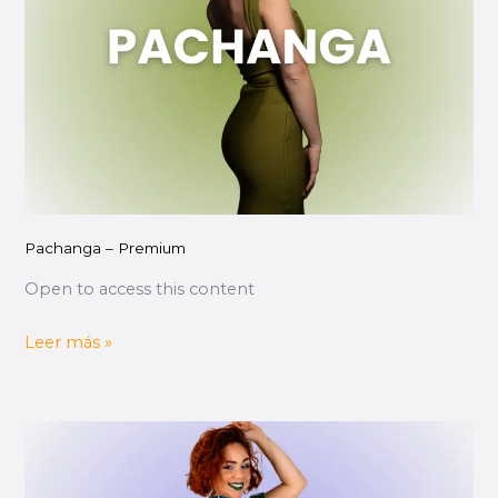
Pachanga – Premium
Open to access this content
Leer más »
Técnica
de
giro