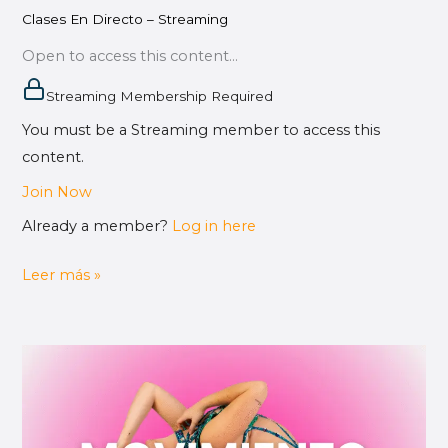
Clases En Directo – Streaming
Clases
En
Open to access this content...
Directo
Streaming Membership Required
–
You must be a Streaming member to access this
Streaming
content.
Join Now
Already a member?
Log in here
Leer más »
Movimiento
Corporal